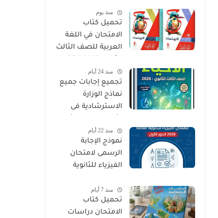
الثالث الثانوي 2027
منذ يوم
PDF
تحميل كتاب
الامتحان في اللغة
العربية للصف الثالث
الثانوي 2027 PDF
منذ 24 أيام
كتاب الأسئلة
تجميع إجابات جميع
والتدريبات كامل
نماذج الوزارة
الاسترشادية فى
الأحياء الصف الثالث
منذ 22 أيام
الثانوي 2026
نموذج الإجابة
الرسمى لامتحان
الفيزياء للثانوية
العامة 2026 الدور
منذ 7 أيام
الأول
تحميل كتاب
الامتحان دراسات