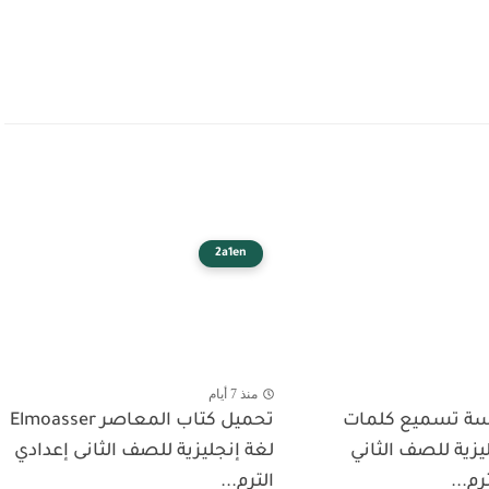
2a1en
منذ 7 أيام
سة تسميع كلمات
تحميل كتاب المعاصر Elmoasser
ليزية للصف الثاني
لغة إنجليزية للصف الثانى إعدادي
رم...
الترم...