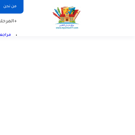
من نحن
+المرحلة 
مراجعا