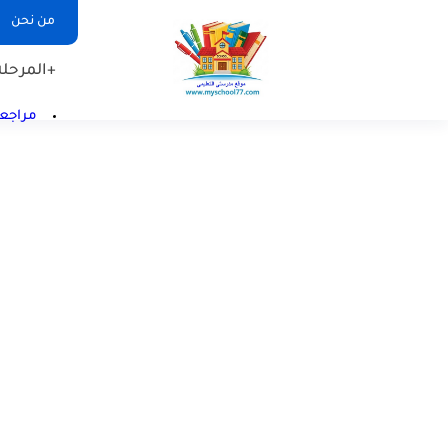
من نحن
+المرحلة 
مراجعا