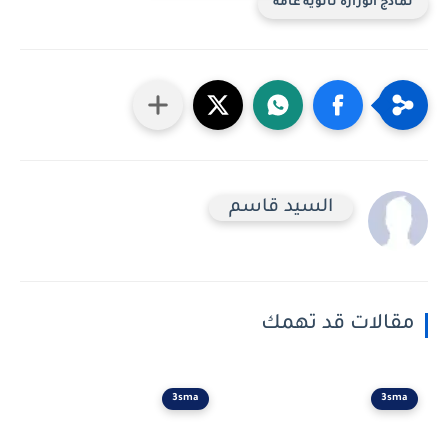
ج الوزارة ثانوية عامة
السيد قاسم
الات قد تهمك
3sma
3s