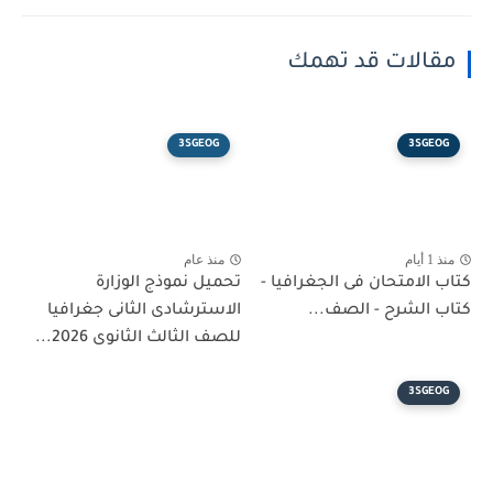
الات قد تهمك
3SGEOG
3SGE
م
منذ عام
الامتحان فى الجغرافيا -
تحميل نموذج الوزارة
الشرح - الصف...
الاسترشادى الثانى جغرافيا
للصف الثالث الثانوى 2026...
3SGE