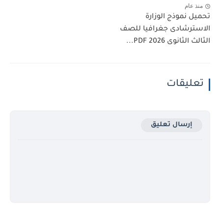
عام
 نموذج الوزارة
ترشادى جغرافيا للصف
انوى 2026 PDF...
ليقات
إرسال تعليق