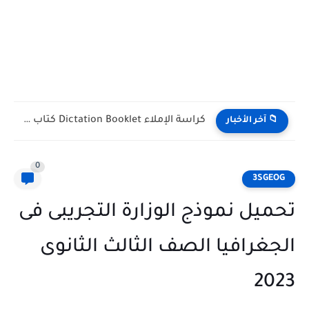
كراسة الإملاء Dictation Booklet كتاب Gem للصف الأول الثانوي...
 آخر الأخبار
0
3SG
يل نموذج الوزارة التجريبى فى
غرافيا الصف الثالث الثانوى
2