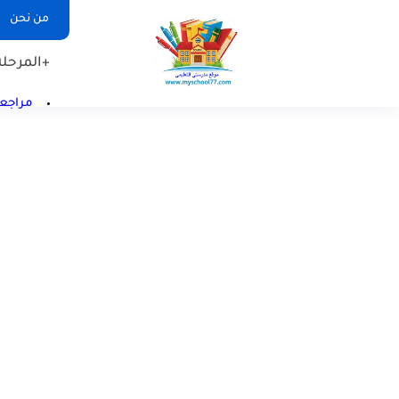
من نحن
+المرحلة 
مراجعا