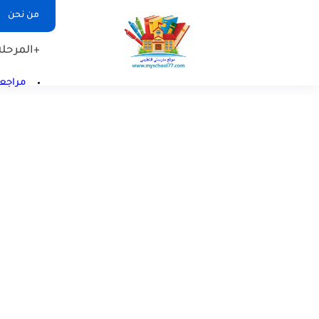
من نحن
+المرحلة 
مراجعا