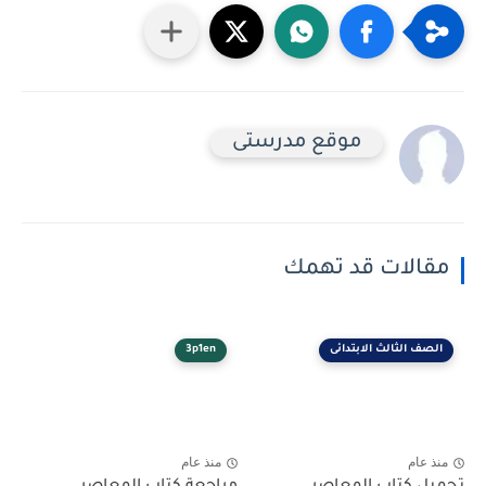
موقع مدرستى
مقالات قد تهمك
الصف الثالث الابتدائى
3p1en
منذ عام
منذ عام