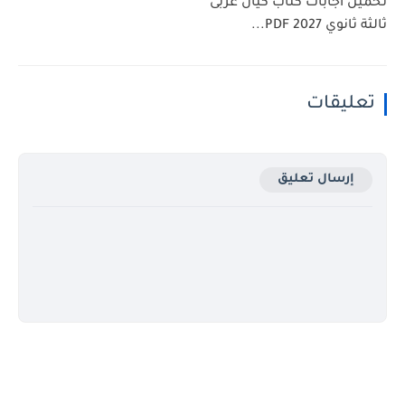
 اجابات كتاب كيان عربى
 2027 PDF...
ليقات
إرسال تعليق