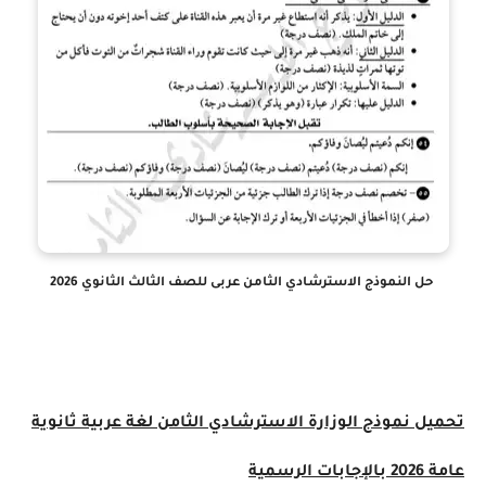
 النموذج الاسترشادي الثامن عربى للصف الثالث الثانوي 2026
 نموذج الوزارة الاسترشادي الثامن لغة عربية ثانوية
مية