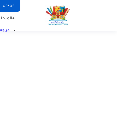
من نحن
+المرحلة 
مراجعا