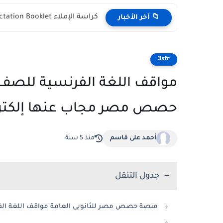
كراسة الإملاء Dictation Booklet كتاب Gem للصف الأول الثانوي...
📁 آخر الأخبار
3sfr
حصص مصر مجاب عنها إلكترو
أحمد على قاسم
منذ 5 سنة
جدول التنقل
منصة حصص مصر للثانويى العامة مواقف اللغة الف