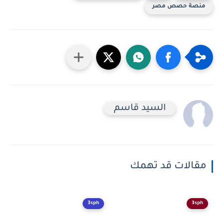
منصة حصص مصر
السيد قاسم
مقالات قد تهمك
3sph
3sph