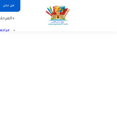
من نحن
+المرحلة 
مراجعا