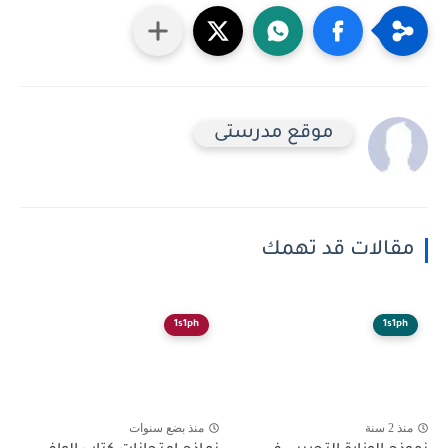
موقع مدرستى
مقالات قد تهمك
1s1ph
1s1ph
منذ 2 سنة
منذ بضع سنوات