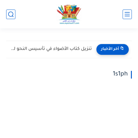
تحميل كتاب المعاصر إنجليزي تالتة ثانوي ترم أول 2027...
📁 آخر الأخبار
1s1ph