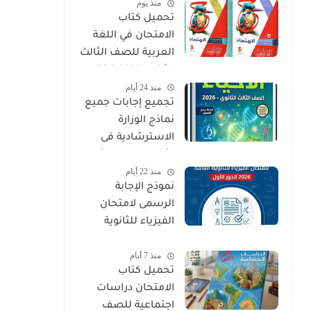
منذ يوم
PDF
تحميل كتاب
الامتحان في اللغة
العربية للصف الثالث
الثانوي 2027 PDF
منذ 24 أيام
كتاب الأسئلة
تجميع إجابات جميع
والتدريبات كامل
نماذج الوزارة
الاسترشادية فى
الأحياء الصف الثالث
منذ 22 أيام
الثانوي 2026
نموذج الإجابة
الرسمى لامتحان
الفيزياء للثانوية
العامة 2026 الدور
منذ 7 أيام
الأول
تحميل كتاب
الامتحان دراسات
اجتماعية للصف