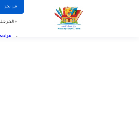
من نحن
+المرحلة 
مراجعا