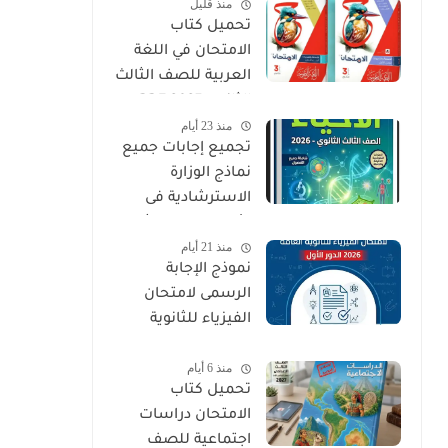
منذ قليل
PDF
تحميل كتاب
الامتحان في اللغة
العربية للصف الثالث
الثانوي 2027 PDF
منذ 23 أيام
كتاب الأسئلة
تجميع إجابات جميع
والتدريبات كامل
نماذج الوزارة
الاسترشادية فى
الأحياء الصف الثالث
منذ 21 أيام
الثانوي 2026
نموذج الإجابة
الرسمى لامتحان
الفيزياء للثانوية
العامة 2026 الدور
منذ 6 أيام
الأول
تحميل كتاب
الامتحان دراسات
اجتماعية للصف