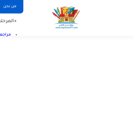
من نحن
+المرحلة 
مراجعا