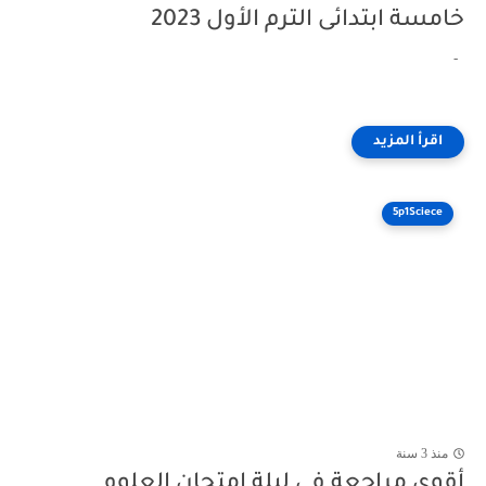
خامسة ابتدائى الترم الأول 2023
-
5p1Sciece
منذ 3 سنة
أقوى مراجعة فى ليلة امتحان العلوم