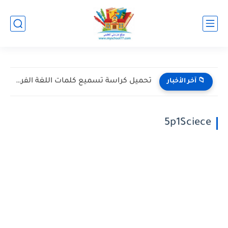
تحميل كتاب Merci لغة فرنسية للصف الأول الثانوى الترم الأول...
📁 آخر الأخبار
5p1Sciece