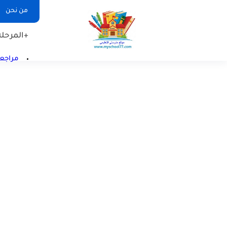
من نحن
+المرحلة 
مراجعا