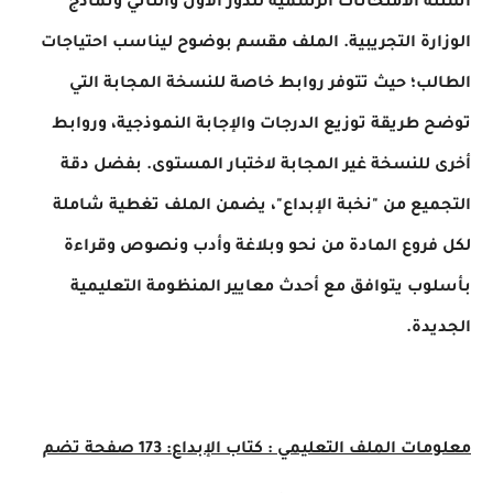
 الامتحانات الرسمية للدور الأول والثاني ونماذج
رة التجريبية. الملف مقسم بوضوح ليناسب احتياجات
ب؛ حيث تتوفر روابط خاصة للنسخة المجابة التي
طريقة توزيع الدرجات والإجابة النموذجية، وروابط
للنسخة غير المجابة لاختبار المستوى. بفضل دقة
يع من "نخبة الإبداع"، يضمن الملف تغطية شاملة
روع المادة من نحو وبلاغة وأدب ونصوص وقراءة
ب يتوافق مع أحدث معايير المنظومة التعليمية
دة.
ات الملف التعليمي :
كتاب الإبداع: 173 صفحة تضم