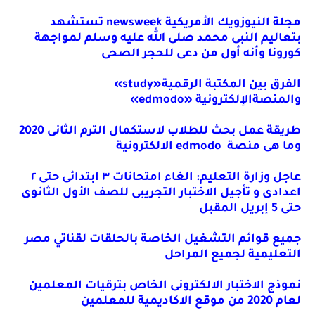
مجلة النيوزويك الأمريكية
newsweek
تستشهد
بتعاليم النبى محمد صلى الله عليه وسلم لمواجهة
كورونا وأنه أول من دعى للحجر الصحى
الفرق بين المكتبة الرقمية«
study
»
والمنصةالإلكترونية «
edmodo
»
طريقة عمل بحث للطلاب لاستكمال الترم الثانى 2020
وما هى منصة
edmodo
الالكترونية
عاجل وزارة التعليم: الغاء امتحانات ٣ ابتدائى حتى ٢
اعدادى و تأجيل الاختبار التجريبى للصف الأول الثانوى
حتى 5 إبريل المقبل
جميع قوائم التشغيل الخاصة بالحلقات لقناتي مصر
التعليمية لجميع المراحل
نموذج الاختبار الالكترونى الخاص بترقيات المعلمين
لعام 2020 من موقع الاكاديمية للمعلمين