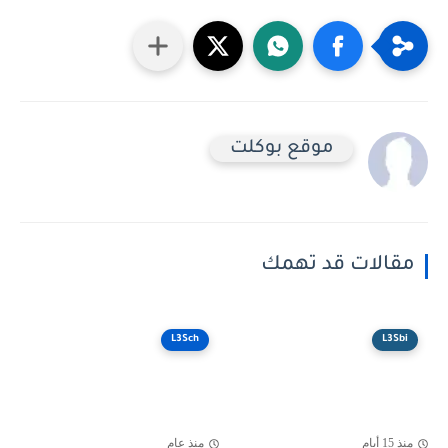
موقع بوكلت
مقالات قد تهمك
L3Sch
L3Sbi
منذ 15 أيام
منذ عام