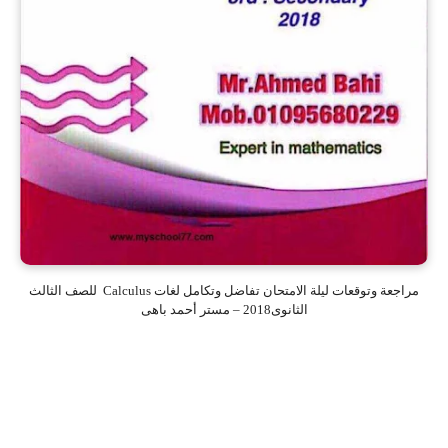
مراجعة وتوقعات ليلة الامتحان تفاضل وتكامل لغات Calculus للصف الثالث
الثانوى2018 – مستر أحمد باهى