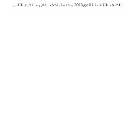
للصف الثالث الثانوى2018 – مستر أحمد باهى – الجزء الثانى