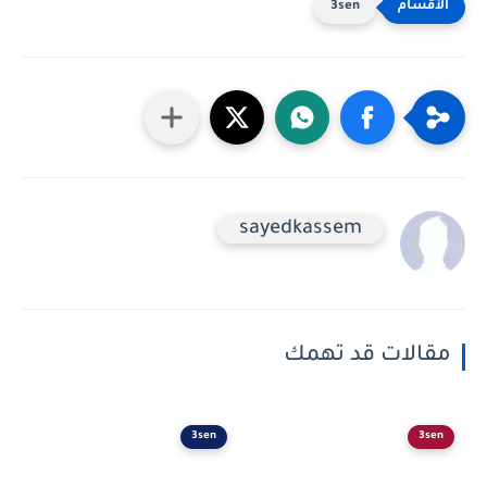
3sen
sayedkassem
مقالات قد تهمك
3sen
3sen