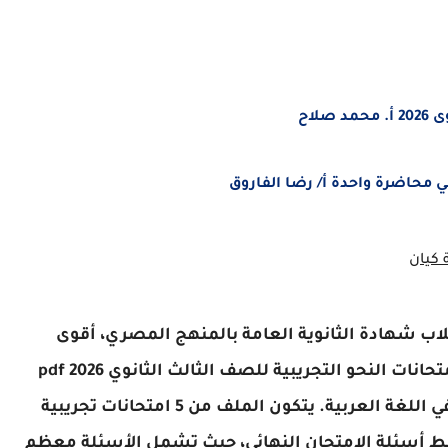
لاح
طلاب شهادة الثانوية العامة بالمنهج المصري، أقوى
مراجعة نهائية في فرع القواعد النحوية، وهي "امتحانات النحو التجريبية للصف الثالث الثانوي 2026 pdf
بالإجابات" المقدمة كإهداء مميز من نخبة كيان في اللغة العربية. يتكون الملف من 5 امتحانات تجريبية
مط أسئلة الامتحان النهائي، حيث تشمل الأسئلة معظم