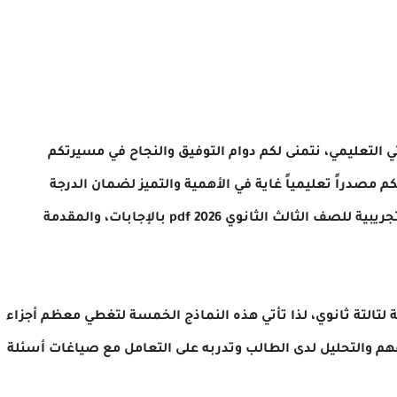
تي التعليمي، نتمنى لكم دوام التوفيق والنجاح في مسيرتكم
 مصدراً تعليمياً غاية في الأهمية والتميز لضمان الدرجة
النهائية في فرع النحو، وهو تحميل امتحانات النحو التجريبية للصف الثالث الثانوي 2026 pdf بالإجابات، والمقدمة
ية لتالتة ثانوي، لذا تأتي هذه النماذج الخمسة لتغطي معظم أجزاء
فهم والتحليل لدى الطالب وتدربه على التعامل مع صياغات أسئلة