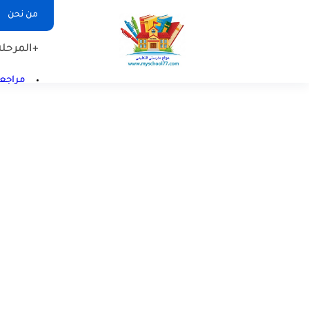
من نحن
+المرحلة 
مراجعا