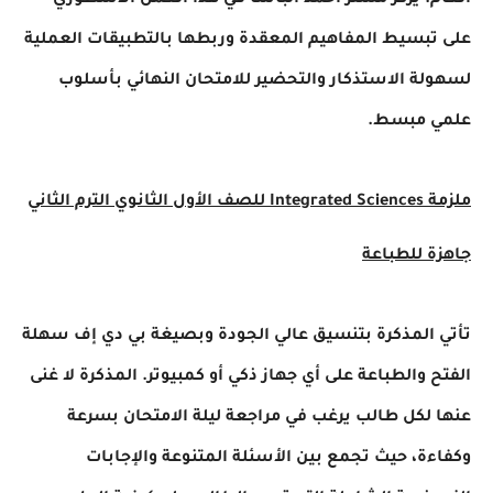
. يركز مستر أحمد الباشا في هذا العمل الأسطوري
بسيط المفاهيم المعقدة وربطها بالتطبيقات العملية
ة الاستذكار والتحضير للامتحان النهائي بأسلوب
 مبسط.
ملزمة Integrated Sciences للصف الأول الثانوي الترم الثاني
 للطباعة
المذكرة بتنسيق عالي الجودة وبصيغة بي دي إف سهلة
 والطباعة على أي جهاز ذكي أو كمبيوتر. المذكرة لا غنى
لكل طالب يرغب في مراجعة ليلة الامتحان بسرعة
ة، حيث تجمع بين الأسئلة المتنوعة والإجابات