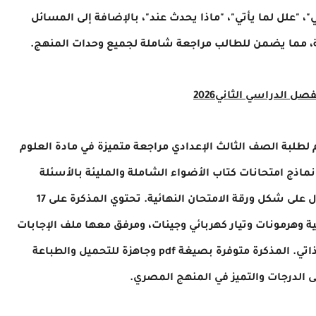
"علل لما يأتي"، "ماذا يحدث عند"، بالإضافة إلى المسائل
اثة، مما يضمن للطالب مراجعة شاملة لجميع وحدات المنهج.
ل الدراسي الثاني2026
 لطلبة الصف الثالث الإعدادي مراجعة متميزة في مادة العلوم
2026. المذكرة عبارة عن نماذج امتحانات كتاب الأضواء الشاملة والمليئة بالأسئلة
المتوقعة التي تضمن للطلاب التدريب المفيد والفعال على شكل ورقة الامتحان النهائية. تحتوي المذكرة على 17
 وهرمونات وتيار كهربائي وجينات، ومرفق معها ملف الإجابات
النموذجي لتصحيح الأخطاء وتقييم المستوى بشكل ذاتي. المذكرة متوفرة بصيغة pdf وجاهزة للتحميل والطباعة
ى الدرجات والتميز في المنهج المصري.