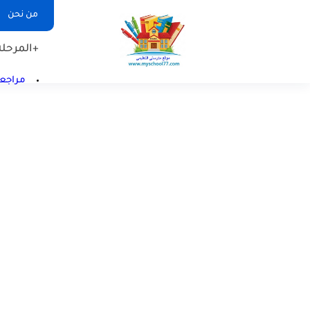
من نحن
+المرحلة 
مراجعا