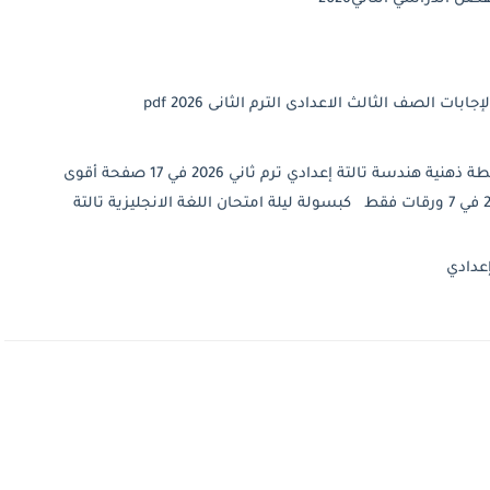
 الصف الثالث الاعدادى الترم الثانى 2026 pdf
شاهد أيضاً في موقع مدرستي التعليمي : أقوى خريطة ذهنية هندسة تالتة إعدادي ترم ثاني 2026 في 17 صفحة أقوى
ملخص جبر وهندسة وإحصاء تالتة إعدادي ترم ثاني 2026 في 7 ورقات فقط كبسولة ليلة امتحان اللغة الانجليزية تالتة
إعدادي