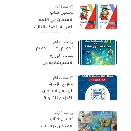
منذ 1 أيام
PDF
تحميل كتاب
الامتحان في اللغة
العربية للصف الثالث
الثانوي 2027 PDF
منذ 25 أيام
كتاب الأسئلة
تجميع إجابات جميع
والتدريبات كامل
نماذج الوزارة
الاسترشادية فى
الأحياء الصف الثالث
منذ 23 أيام
الثانوي 2026
نموذج الإجابة
الرسمى لامتحان
الفيزياء للثانوية
العامة 2026 الدور
منذ 8 أيام
الأول
تحميل كتاب
الامتحان دراسات