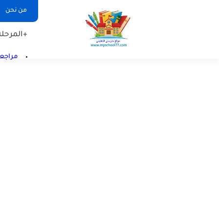
من نحن
+المرحلة 
مراجعا