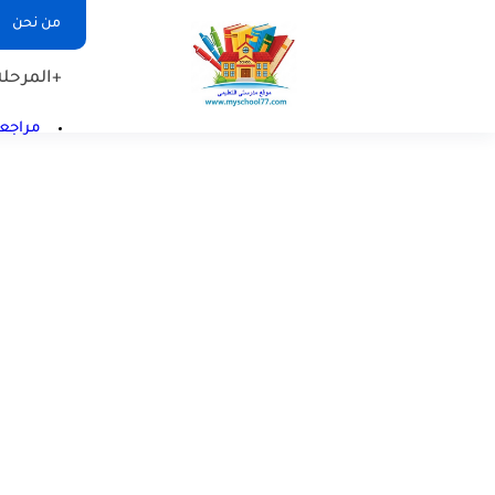
من نحن
+المرحلة 
مراجعا