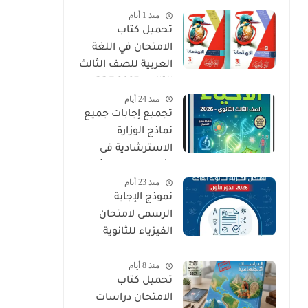
منذ 1 أيام
PDF
تحميل كتاب
الامتحان في اللغة
العربية للصف الثالث
الثانوي 2027 PDF
منذ 24 أيام
كتاب الأسئلة
تجميع إجابات جميع
والتدريبات كامل
نماذج الوزارة
الاسترشادية فى
الأحياء الصف الثالث
منذ 23 أيام
الثانوي 2026
نموذج الإجابة
الرسمى لامتحان
الفيزياء للثانوية
العامة 2026 الدور
منذ 8 أيام
الأول
تحميل كتاب
الامتحان دراسات