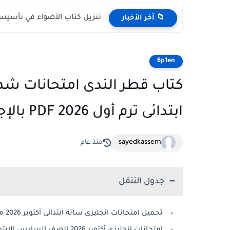
تنزيل كتاب الأضواء في تأسيس النحو لل
📁 آخر الأخبار
6p1en
كتاب قطر الندى امتحانات شهر
ابتدائى ترم أول 2026 PDF بالإجابات النموذجية
sayedkassem
منذ عام
جدول التنقل
تحميل امتحانات انجليزى ساتة ابتدائى أكتوبر 2026 من قطر الندى PDF
امتحانات إنجليزي أكتوبر 2026 الصف السادس الابتدائى من قطر الندى PDF