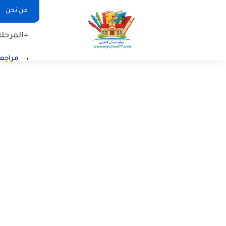
من نحن
+المرحلة 
مراجعا