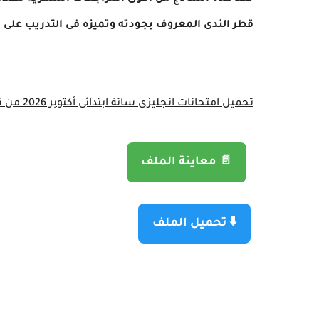
قطر الندى المعروف بجودته وتميزه فى التدريب على ال
تحميل امتحانات انجليزى ساتة ابتدائى أكتوبر 2026 من قطر الندى PDF
📄 معاينة الملف
⬇️ تحميل الملف