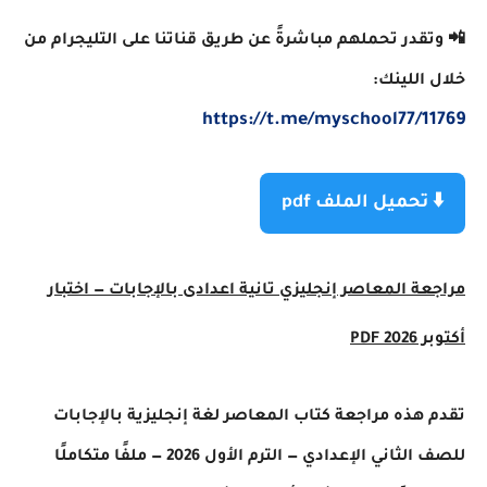
📲 وتقدر تحملهم مباشرةً عن طريق قناتنا على التليجرام من
خلال اللينك:
https://t.me/myschool77/11769
⬇️ تحميل الملف pdf
مراجعة المعاصر إنجليزي تانية اعدادى بالإجابات — اختبار
أكتوبر 2026 PDF
تقدم هذه مراجعة كتاب المعاصر لغة إنجليزية بالإجابات
للصف الثاني الإعدادي — الترم الأول 2026 — ملفًا متكاملًا