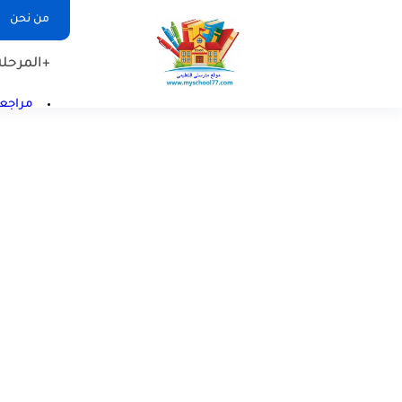
من نحن
+المرحلة 
مراجعا