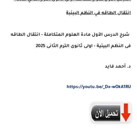
انتقال الطاقه في النظم البيئية
شرح الدرس الأول مادة العلوم المتكاملة - انتقال الطاقه
فى النظم البيئية - اولى ثانوى الترم الثانى 2025
د. أحمد فايد
https://youtu.be/_Dx-wOkA1RU