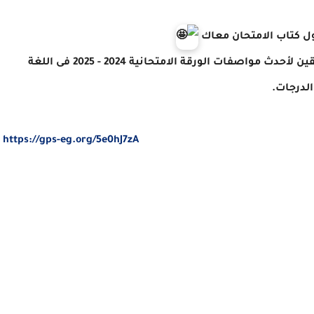
أول كتاب الامتحان معاك
وبنقدملك نماذج امتحانات مجانية بصيغة PDF مطابقين لأحدث مواصفات الورقة الامتحانية 2024 - 2025 فى اللغة
لدرجات.
https://gps-eg.org/5e0hJ7zA