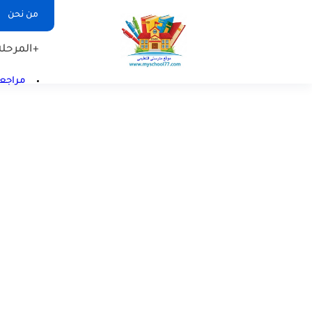
من نحن
+المرحلة 
مراجعا