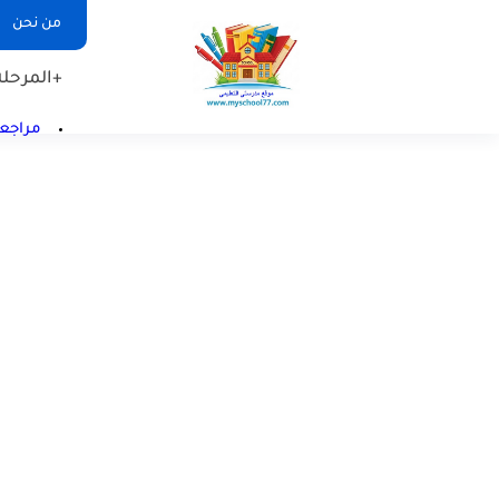
من نحن
+المرحلة 
مراجعا