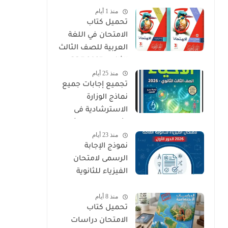
منذ 1 أيام
PDF
تحميل كتاب
الامتحان في اللغة
العربية للصف الثالث
الثانوي 2027 PDF
منذ 25 أيام
كتاب الأسئلة
تجميع إجابات جميع
والتدريبات كامل
نماذج الوزارة
الاسترشادية فى
الأحياء الصف الثالث
منذ 23 أيام
الثانوي 2026
نموذج الإجابة
الرسمى لامتحان
الفيزياء للثانوية
العامة 2026 الدور
منذ 8 أيام
الأول
تحميل كتاب
الامتحان دراسات