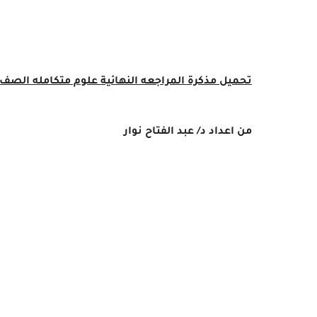
تحميل مذكرة المراجعه النهائية علوم متكامله الصف الأول ال
من اعداد د/ عبد الفتاح نوار