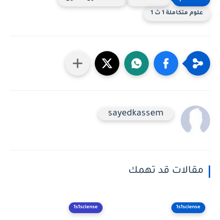
 متكاملة 1 ث 1
sayedkassem
الات قد تهمك
1s1sciense
1s1scie