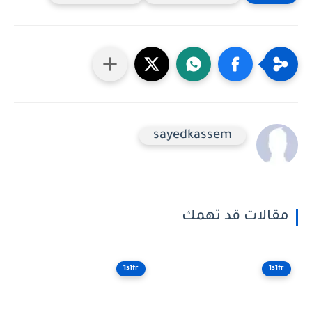
sayedkassem
الات قد تهمك
1s1fr
1s