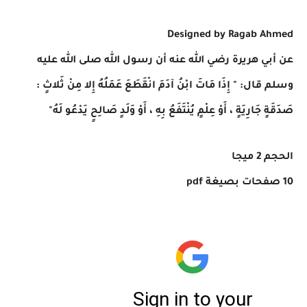
Designed by Ragab Ahmed
عن أبي هريرة رضي الله عنه أن رسول الله صلى الله عليه
وسلم قال: " إِذَا مَاتَ ابْنُ آدَمَ انْقَطَعَ عَمَلُهُ إِلا مِنْ ثَلاثٍ :
صَدَقَةٍ جَارِيَةٍ ، أَوْ عِلْمٍ يُنْتَفَعُ بِهِ ، أَوْ وَلَدٍ صَالِحٍ يَدْعُو لَهُ"
الحجم 2 ميجا
10 صفحات بصيغة pdf