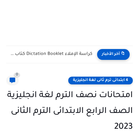
كراسة الإملاء Dictation Booklet كتاب Gem للصف الأول الثانوي...
📁 آخر الأخبار
0
4 ابتدائى ترم ثانى لغة انجليزية
امتحانات نصف الترم لغة انجليزية
الصف الرابع الابتدائى الترم الثانى
2023