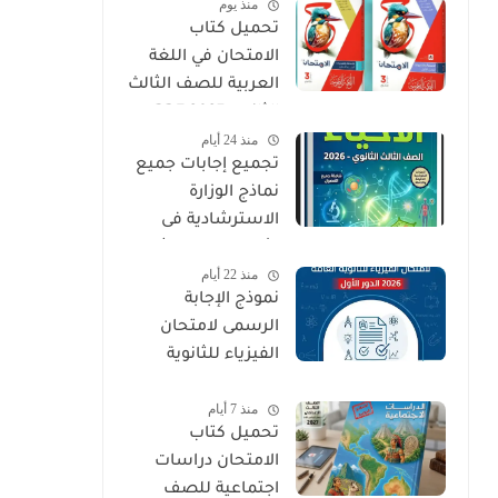
منذ يوم
PDF
تحميل كتاب
الامتحان في اللغة
العربية للصف الثالث
الثانوي 2027 PDF
منذ 24 أيام
كتاب الأسئلة
تجميع إجابات جميع
والتدريبات كامل
نماذج الوزارة
الاسترشادية فى
الأحياء الصف الثالث
منذ 22 أيام
الثانوي 2026
نموذج الإجابة
الرسمى لامتحان
الفيزياء للثانوية
العامة 2026 الدور
منذ 7 أيام
الأول
تحميل كتاب
الامتحان دراسات
اجتماعية للصف