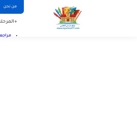
من نحن
+المرحلة 
مراجعا