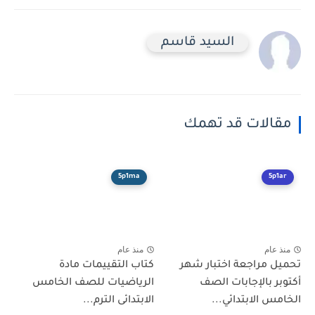
السيد قاسم
الات قد تهمك
5p1ma
5p
عام
منذ عام
 مراجعة اختبار شهر
كتاب التقييمات مادة
ر بالإجابات الصف
الرياضيات للصف الخامس
س الابتدائي...
الابتدائى الترم...