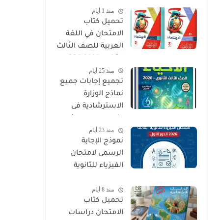
منذ 1 أيام
PDF
تحميل كتاب
الامتحان في اللغة
العربية للصف الثالث
الثانوي 2027 PDF
منذ 25 أيام
كتاب الأسئلة
تجميع إجابات جميع
والتدريبات كامل
نماذج الوزارة
الاسترشادية فى
الأحياء الصف الثالث
منذ 23 أيام
الثانوي 2026
نموذج الإجابة
الرسمى لامتحان
الفيزياء للثانوية
العامة 2026 الدور
منذ 8 أيام
الأول
تحميل كتاب
الامتحان دراسات