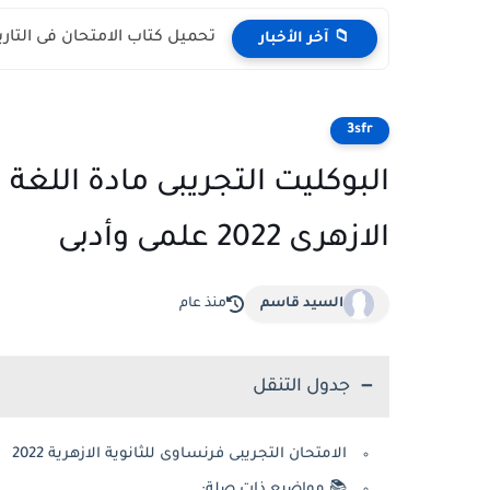
تحميل كتاب الامتحان فى التاري
📁 آخر الأخبار
3sfr
البوكليت التجريبى مادة اللغة 
الازهرى 2022 علمى وأدبى
السيد قاسم
منذ عام
جدول التنقل
الامتحان التجريبى فرنساوى للثانوية الازهرية 2022
📚 مواضيع ذات صلة: