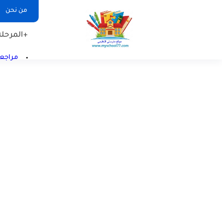
من نحن
+المرحلة 
مراجعا