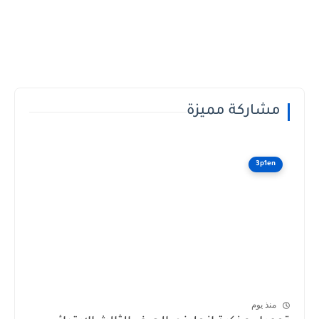
مشاركة مميزة
3p1en
منذ يوم