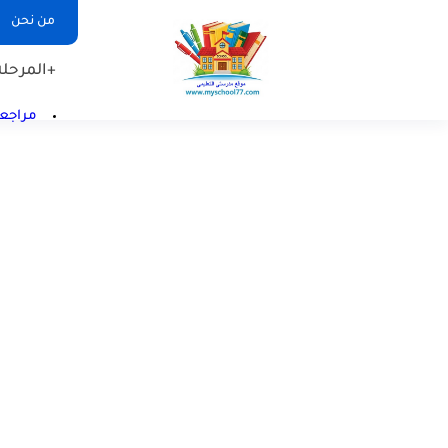
من نحن
+المرحلة 
مراجعا