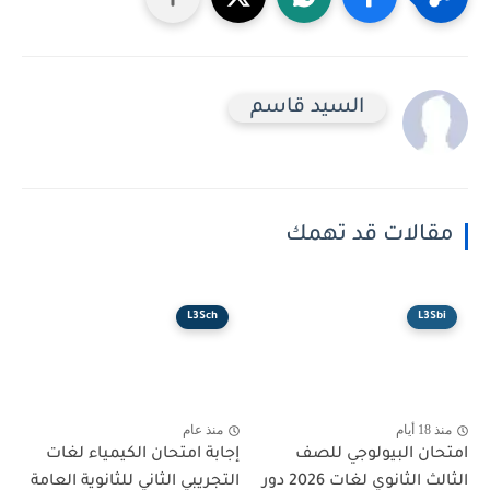
السيد قاسم
مقالات قد تهمك
L3Sch
L3Sbi
منذ 18 أيام
منذ عام
امتحان البيولوجي للصف
إجابة امتحان الكيمياء لغات
الثالث الثانوي لغات 2026 دور
التجريبي الثاني للثانوية العامة