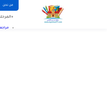
من نحن
+المرحلة 
مراجعا