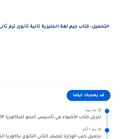
التحميل: كتاب جيم لغة انجليزية تانية ثانوى ترم ثانى 021
قد يعجبك ايضا
منذ يوم
تنزيل كتاب الأضواء في تأسيس النحو للبكالوريا PDF أسلوب...
منذ 1 أيام
تحميل كتب الوزارة للصف الثاني الثانوي بكالوريا الترم الأو