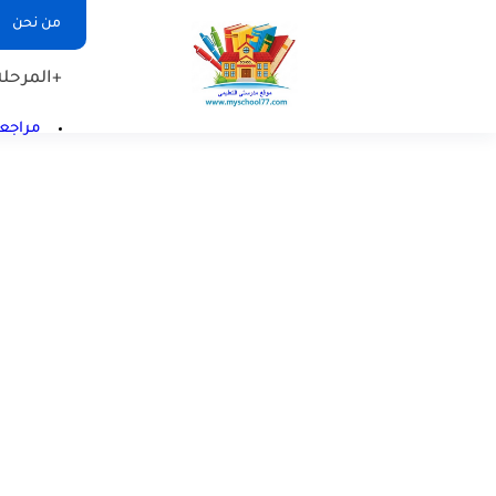
من نحن
+المرحلة 
مراجعا