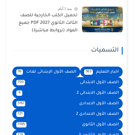
منذ 1 أيام
تحميل الكتب الخارجية للصف
الثالث الثانوي 2027 PDF جميع
المواد (بروابط مباشرة)
ات
م
الصف الأول الإبتدائى لغات
16
363
الابتدائى
150
لابتدائى 2
4
 الاعدادى
592
الاعدادى 2
121
الثانوى
1105