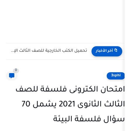
تحميل كتاب ومضة من الوحى A Glimpse of Revelation III...
0
لكترونى فلسفة للصف
الثالث الثانوى 2021 يشمل 70
فة البيئة