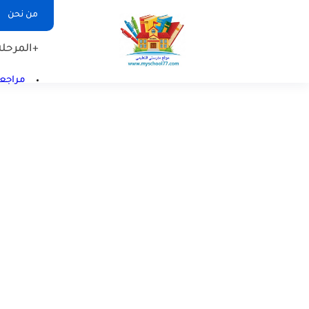
من نحن
+المرحلة 
مراجعا