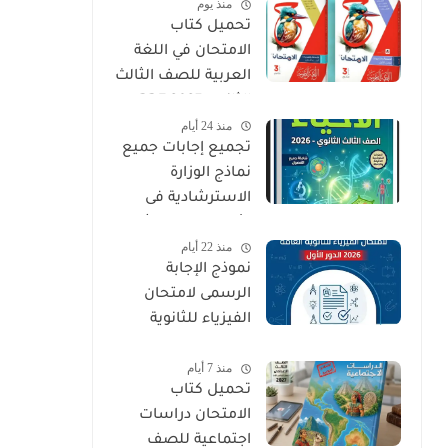
منذ يوم
PDF
تحميل كتاب
الامتحان في اللغة
العربية للصف الثالث
الثانوي 2027 PDF
منذ 24 أيام
كتاب الأسئلة
تجميع إجابات جميع
والتدريبات كامل
نماذج الوزارة
الاسترشادية فى
الأحياء الصف الثالث
منذ 22 أيام
الثانوي 2026
نموذج الإجابة
الرسمى لامتحان
الفيزياء للثانوية
العامة 2026 الدور
منذ 7 أيام
الأول
تحميل كتاب
الامتحان دراسات
اجتماعية للصف