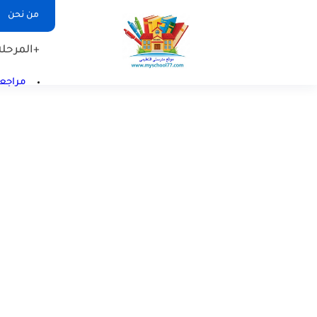
من نحن
+المرحلة 
مراجعا