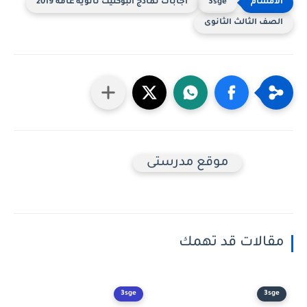
3sge
اجابات نماذج البوكليت ثانوية عامة 2019
الصف الثالث الثانوى
موقع مدرستى
مقالات قد تهمك
3sge
3sge