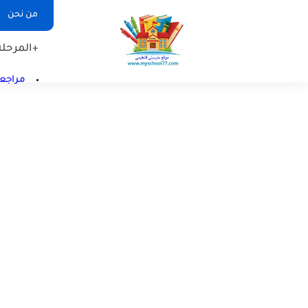
من نحن
+المرحلة 
مراجعا