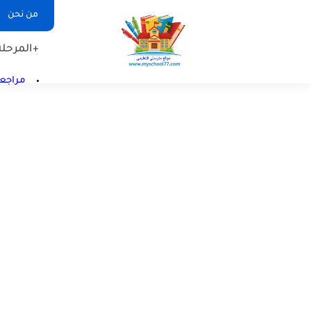
من نحن
+المرحلة 
مراجعا