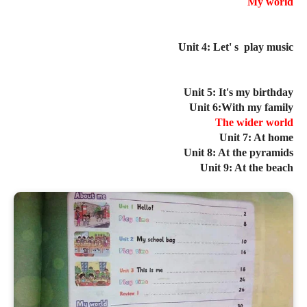
My world
Unit 4: Let
'
s
play music
Unit 5:
It's
my birthday
Unit 6:With my family
The wider world
Unit 7: At home
Unit 8: At the pyramids
Unit 9: At the beach